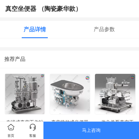
真空坐便器 （陶瓷豪华款）
产品详情
产品参数
推荐产品
在线式真空工作站
真空推拉式坐便器
一体化单泵真空工
双泵立式
不锈钢
作站 （集成水增
马上咨询
压）
首页
客服